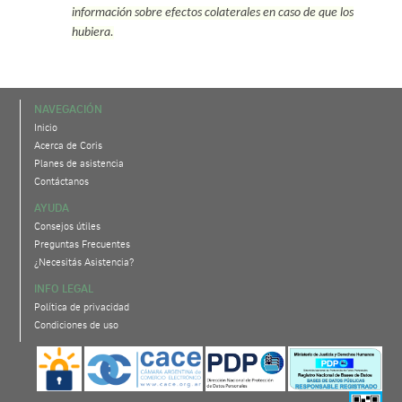
información sobre efectos colaterales en caso de que los
hubiera.
NAVEGACIÓN
Inicio
Acerca de Coris
Planes de asistencia
Contáctanos
AYUDA
Consejos útiles
Preguntas Frecuentes
¿Necesitás Asistencia?
INFO LEGAL
Política de privacidad
Condiciones de uso