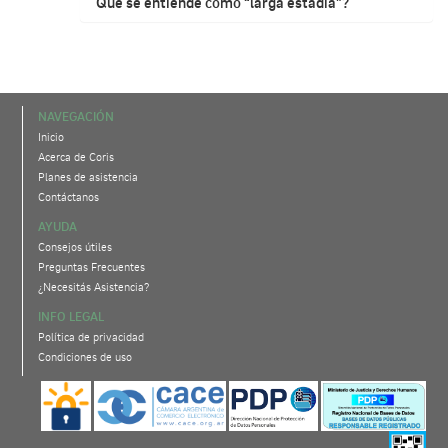
Qué se entiende como “larga estadía”?
NAVEGACIÓN
Inicio
Acerca de Coris
Planes de asistencia
Contáctanos
AYUDA
Consejos útiles
Preguntas Frecuentes
¿Necesitás Asistencia?
INFO LEGAL
Política de privacidad
Condiciones de uso