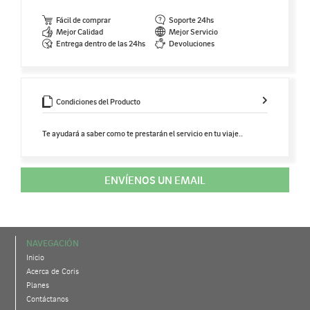
Fácil de comprar
Soporte 24hs
Mejor Calidad
Mejor Servicio
Entrega dentro de las 24hs
Devoluciones
Condiciones del Producto
Te ayudará a saber como te prestarán el servicio en tu viaje..
ENVÍENOS UN EMAIL
NAVEGACIÓN
Inicio
Acerca de Coris
Planes
Contáctanos