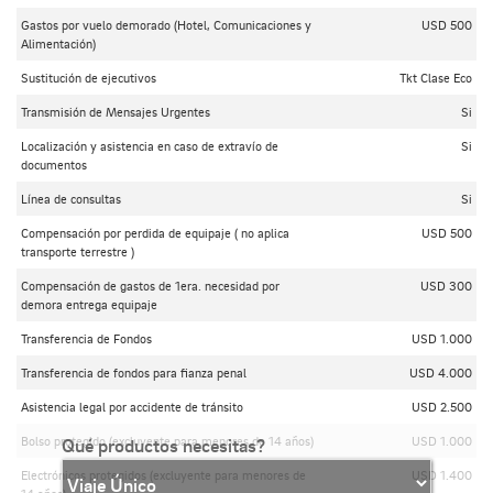
Gastos por vuelo demorado (Hotel, Comunicaciones y
USD 500
Alimentación)
Sustitución de ejecutivos
Tkt Clase Eco
Transmisión de Mensajes Urgentes
Si
Localización y asistencia en caso de extravío de
Si
documentos
Línea de consultas
Si
Compensación por perdida de equipaje ( no aplica
USD 500
transporte terrestre )
Compensación de gastos de 1era. necesidad por
USD 300
demora entrega equipaje
Transferencia de Fondos
USD 1.000
Transferencia de fondos para fianza penal
USD 4.000
Asistencia legal por accidente de tránsito
USD 2.500
Bolso protegido (excluyente para menores de 14 años)
USD 1.000
Qué productos necesitas?
Electrónicos protegidos (excluyente para menores de
USD 1.400