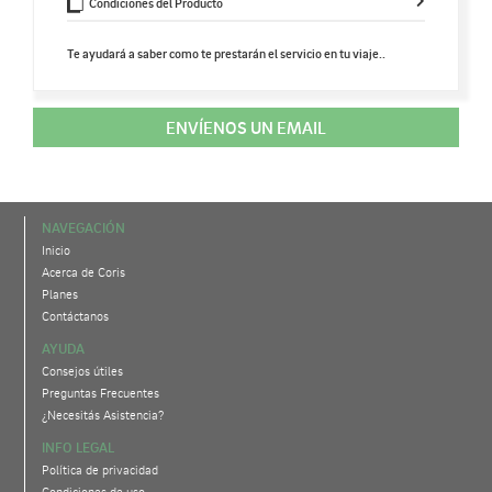
Condiciones del Producto
Te ayudará a saber como te prestarán el servicio en tu viaje..
ENVÍENOS UN EMAIL
NAVEGACIÓN
Inicio
Acerca de Coris
Planes
Contáctanos
AYUDA
Consejos útiles
Preguntas Frecuentes
¿Necesitás Asistencia?
INFO LEGAL
Política de privacidad
Condiciones de uso