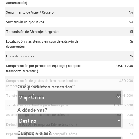
Alimentación)
Seguimiento de Viaje / Crucero
No
Sustitución de ejecutivos
No
Transmisión de Mensajes Urgentes
Si
Localización y asistencia en caso de extravío de
Si
documentos
Línea de consultas
Si
Compensación por perdida de equipaje ( no aplica
USD 1.200
transporte terrestre )
Compensación de gastos de 1era. necesidad por
USD 200
Qué productos necesitas?
demora entrega equipaje
Transferencia de Fondos
USD 6.000
Transferencia de fondos para fianza penal
USD 15.000
A dónde vas?
Asistencia legal por accidente de tránsito
USD 4.000
Deducible (USD) / Franquicia Kilométrica (Km)
No
Cuándo viajas?
Repatriación por quiebra de la compañía aérea
Si