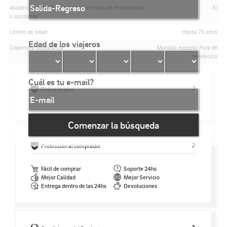
Asistencia médica en cruceros en caso de enfermedad
Si
o accidente
Límite de edad
Hasta 75 años
Edad de los viajeros
Cobertura Geográfica
Mundial excepto País de
residencia
Cuál es tu e-mail?
Cotiza tu plan
Comenzar la búsqueda
Protección al comprador
Fácil de comprar
Soporte 24hs
Mejor Calidad
Mejor Servicio
Entrega dentro de las 24hs
Devoluciones